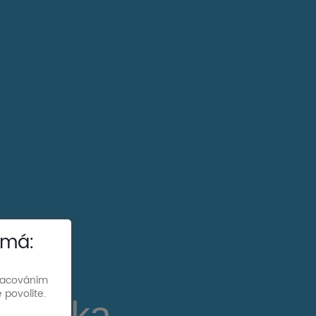
 má:
pracováním
 povolíte.
 Víska