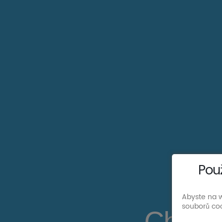
Pou
Abyste na w
souborů coo
Chata