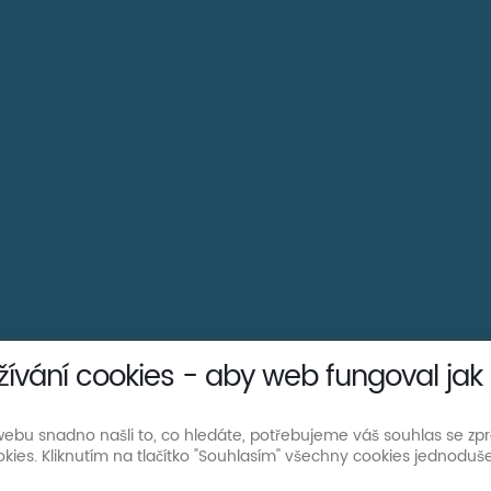
žívání cookies - aby web fungoval jak
ebu snadno našli to, co hledáte, potřebujeme váš souhlas se z
kies. Kliknutím na tlačítko "Souhlasím" všechny cookies jednoduše
 se zahradou, Nová