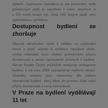
státech. Zajímavou statistikou je ale porovnání, kolik
průměrných platů je zapotřebí k tomu, abychom si
v ČR mohli koupit byt. Údaj 100 čistých platů není
optimistickou vyhlídkou.
Dostupnost bydlení se
zhoršuje
Obecné zdražování vedlo k nátlaku na zvyšování
mezd a platů, ačkoliv k určitému navýšení došlo,
vzniká nesoulad mezi růstem průměrného příjmu
domácností a cenou nemovitostí určených k bydlení.
Server Reality Čechy průběžně analyzuje dostupnost
bydlení a od roku 2008 zaznamenal nejhorší situaci.
Výsledky analýzy jsou stanoveny dle indexu
návratnosti bydlení, který dává do poměru čisté roční
příjmy domácností a ceny nemovitostí.
V Praze na bydlení vydělávají
11 let