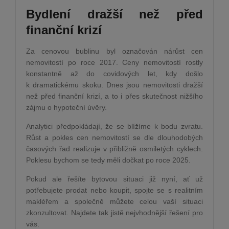
Bydlení dražší než před
finanční krizí
Za cenovou bublinu byl označován nárůst cen
nemovitostí po roce 2017. Ceny nemovitostí rostly
konstantně až do covidových let, kdy došlo
k dramatickému skoku. Dnes jsou nemovitosti dražší
než před finanční krizí, a to i přes skutečnost nižšího
zájmu o hypoteční úvěry.
Analytici předpokládají, že se blížíme k bodu zvratu.
Růst a pokles cen nemovitostí se dle dlouhodobých
časových řad realizuje v přibližně osmiletých cyklech.
Poklesu bychom se tedy měli dočkat po roce 2025.
Pokud ale řešíte bytovou situaci již nyní, ať už
potřebujete prodat nebo koupit, spojte se s realitním
makléřem a společně můžete celou vaší situaci
zkonzultovat. Najdete tak jistě nejvhodnější řešení pro
vás.