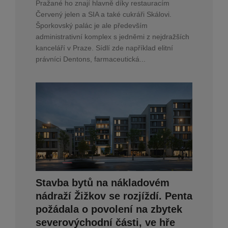
Pražané ho znají hlavně díky restauracím
Červený jelen a SIA a také cukráři Skálovi.
Šporkovský palác je ale především
administrativní komplex s jedněmi z nejdražších
kanceláří v Praze. Sídlí zde například elitní
právníci Dentons, farmaceutická...
Stavba bytů na nákladovém
nádraží Žižkov se rozjíždí. Penta
požádala o povolení na zbytek
severovýchodní části, ve hře