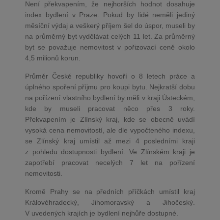
Není překvapením, že nejhorších hodnot dosahuje
index bydlení v Praze. Pokud by lidé neměli jediný
měsíční výdaj a veškerý příjem šel do úspor, museli by
na průměrný byt vydělávat celých 11 let. Za průměrný
byt se považuje nemovitost v pořizovací ceně okolo
4,5 milionů korun.
Průměr České republiky hovoří o 8 letech práce a
úplného spoření příjmu pro koupi bytu. Nejkratší dobu
na pořízení vlastního bydlení by měli v kraji Ústeckém,
kde by museli pracovat něco přes 3 roky.
Překvapením je Zlínský kraj, kde se obecně uvádí
vysoká cena nemovitostí, ale dle vypočteného indexu,
se Zlínský kraj umístil až mezi 4 posledními kraji
z pohledu dostupnosti bydlení. Ve Zlínském kraji je
zapotřebí pracovat necelých 7 let na pořízení
nemovitosti.
Kromě Prahy se na předních příčkách umístil kraj
Královéhradecký, Jihomoravský a Jihočeský.
V uvedených krajích je bydlení nejhůře dostupné.