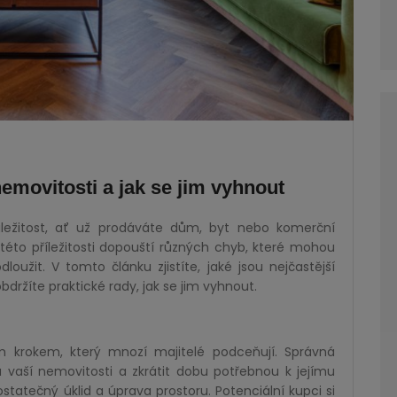
nemovitosti a jak se jim vyhnout
áležitost, ať už prodáváte dům, byt nebo komerční
 této příležitosti dopouští různých chyb, které mohou
oužit. V tomto článku zjistíte, jaké jsou nejčastější
bdržíte praktické rady, jak se jim vyhnout.
ím krokem, který mnozí majitelé podceňují. Správná
u vaší nemovitosti a zkrátit dobu potřebnou k jejímu
statečný úklid a úprava prostoru. Potenciální kupci si