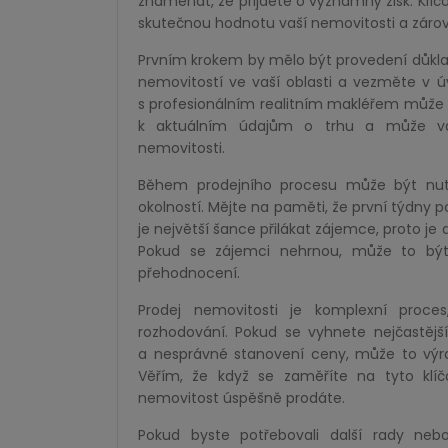
znamenat, že přijdete o významný zisk. Klíčo
skutečnou hodnotu vaší nemovitosti a zároveň
Prvním krokem by mělo být provedení důkla
nemovitostí ve vaší oblasti a vezměte v úva
s profesionálním realitním makléřem může 
k aktuálním údajům o trhu a může vám
nemovitosti.
Během prodejního procesu může být nutn
okolností. Mějte na paměti, že první týdny p
je největší šance přilákat zájemce, proto je
Pokud se zájemci nehrnou, může to být s
přehodnocení.
Prodej nemovitosti je komplexní proces
rozhodování. Pokud se vyhnete nejčastějš
a nesprávné stanovení ceny, může to výra
Věřím, že když se zaměříte na tyto klíč
nemovitost úspěšně prodáte.
Pokud byste potřebovali další rady ne