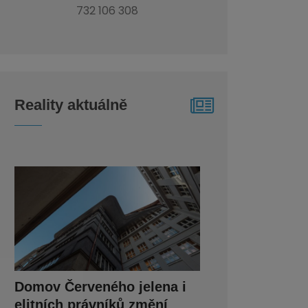
732 106 308
Reality aktuálně
Domov Červeného jelena i
elitních právníků změní