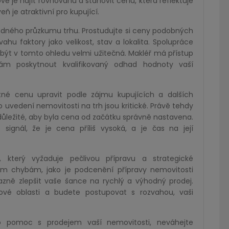
vé je najít rovnováhu a stanovit cenu, která reflektuje
 je atraktivní pro kupující.
dného průzkumu trhu. Prostudujte si ceny podobných
hu faktory jako velikost, stav a lokalita. Spolupráce
být v tomto ohledu velmi užitečná. Makléř má přístup
 poskytnout kvalifikovaný odhad hodnoty vaší
é cenu upravit podle zájmu kupujících a dalších
o uvedení nemovitosti na trh jsou kritické. Právě tehdy
 důležité, aby byla cena od začátku správně nastavena.
ignál, že je cena příliš vysoká, a je čas na její
, který vyžaduje pečlivou přípravu a strategické
ím chybám, jako je podcenění přípravy nemovitosti
zně zlepšit vaše šance na rychlý a výhodný prodej.
ové oblasti a budete postupovat s rozvahou, vaši
bo pomoc s prodejem vaší nemovitosti, neváhejte