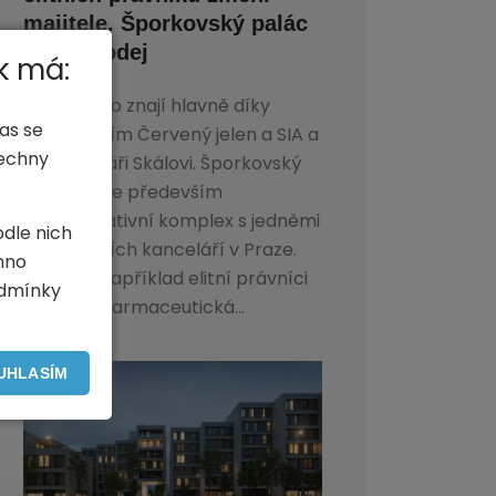
majitele. Šporkovský palác
je na prodej
k má:
Pražané ho znají hlavně díky
as se
restauracím Červený jelen a SIA a
šechny
také cukráři Skálovi. Šporkovský
palác je ale především
administrativní komplex s jedněmi
odle nich
z nejdražších kanceláří v Praze.
hno
Sídlí zde například elitní právníci
odmínky
Dentons, farmaceutická...
UHLASÍM