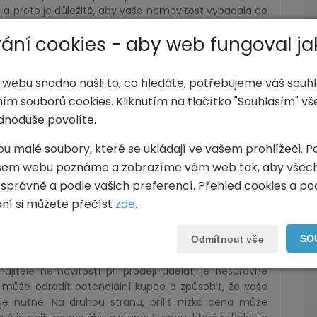
, a proto je důležité, aby vaše nemovitost vypadala co
a uklizený, zbavte se osobních předmětů a nadbytečného
ání cookies - aby web fungoval ja
ovat.
 údržby. Věci jako nefunkční dveře, kapající kohoutky
 webu snadno našli to, co hledáte, potřebujeme váš souhl
jemce a snížit hodnotu vaší nemovitosti. Investice
vnání s jejich přínosem. Zvažte také využití služeb
ím souborů cookies. Kliknutím na tlačítko "Souhlasím" v
m pomůže optimalizovat vzhled a atmosféru vašeho
dnoduše povolíte.
ýrazně zvýšit atraktivitu nemovitosti na realitním trhu
ou malé soubory, které se ukládají ve vašem prohlížeči. P
šem webu poznáme a zobrazíme vám web tak, aby všec
 zapůjčení nábytku a dekorací, které prostor zútulní
 správně a podle vašich preferencí. Přehled cookies a p
meňte také na venkovní prostory – dobře udržovaná
vání si můžete přečíst
zde
.
odeji. Celkově je důležité, abyste svou nemovitost
ila co nejpříjemněji a nejprofesionálněji.
SO
Odmítnout vše
itelé nemovitostí při prodeji udělat, je nesprávné
může odradit potenciální kupce a způsobit, že vaše
je nutné. Na druhou stranu, příliš nízká cena může