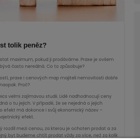
t tolik peněz?
ostat maximum, pokud ji prodáváme. Praxe je ovšem
 bývá často nereálná. Co to způsobuje?
ostí, praxe i cenových map majiteli nemovitosti dobře
í naopak. Proč?
ics velmi zajímavou studii. Lidé nadhodnocují ceny
dná o tu jejich. V případě, že se nejedná o jejich
to efekt má dokonce i svůj ekonomický název –
ajetnický efekt.
vý rozdíl mezi cenou, za kterou je ochoten prodat a za
ejný byt budeme chtít prodat vždy za více, než za kolik