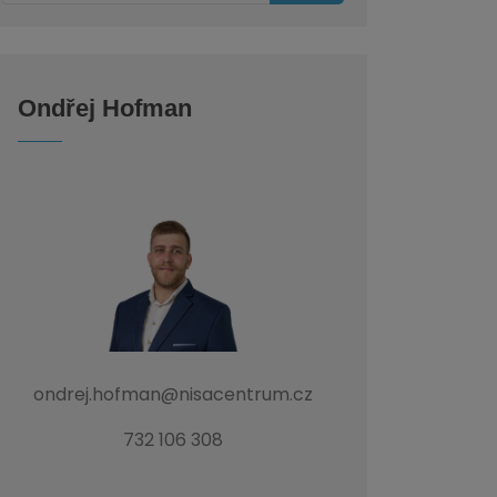
Ondřej Hofman
ondrej.hofman@nisacentrum.cz
732 106 308