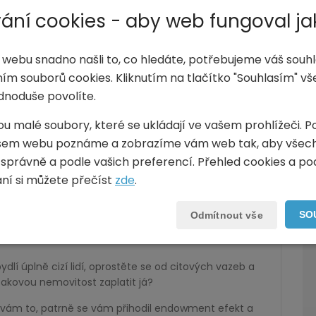
ost, zdaleka se to netýká jen nemovitostí, ale v
ání cookies - aby web fungoval ja
 webu snadno našli to, co hledáte, potřebujeme váš souhl
ím souborů cookies. Kliknutím na tlačítko "Souhlasím" v
dnoduše povolíte.
e si vytváříme citové pouto. A jsme tedy ochotni se
 nám tento cit „nahradí“.
ou malé soubory, které se ukládají ve vašem prohlížeči. P
cí míváme pocit, že prodejem musíme získat
šem webu poznáme a zobrazíme vám web tak, aby všec
ku v hodnotě 100 tis. korun už ale nikdy stejnou
 správně a podle vašich preferencí. Přehled cookies a p
mi vymalovali, věšeli lustry či pokládali podlahu, to
vání si můžete přečíst
zde
.
ereálné představě o ceně.
SO
Odmítnout vše
ydlí úplně cizí lidí, oprostěte se od citových vazeb a
 takovou nemovitost zaplatit já?
 vám to, patrně se vám přihodil endowment efekt a