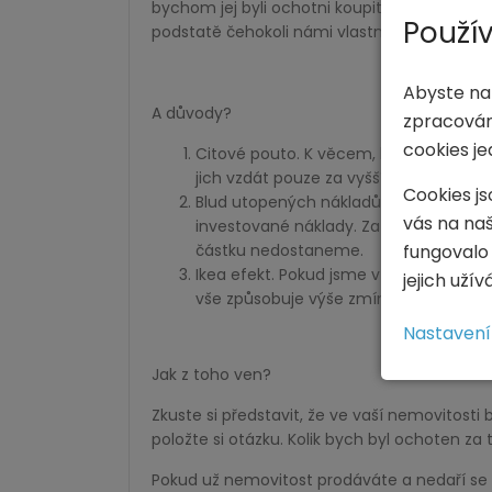
bychom jej byli ochotni koupit. A pro zajímav
Použív
podstatě čehokoli námi vlastněného.
Abyste na
A důvody?
zpracován
cookies je
Citové pouto. K věcem, které vlastním
jich vzdát pouze za vyšší částku, která
Cookies js
Blud utopených nákladů. Jako vlastní
vás na na
investované náklady. Za kuchyňskou lin
fungovalo
částku nedostaneme.
Ikea efekt. Pokud jsme v nemovitosti sa
jejich uží
vše způsobuje výše zmíněný efekt o n
Nastavení
Jak z toho ven?
Zkuste si představit, že ve vaší nemovitosti b
položte si otázku. Kolik bych byl ochoten za
Pokud už nemovitost prodáváte a nedaří se