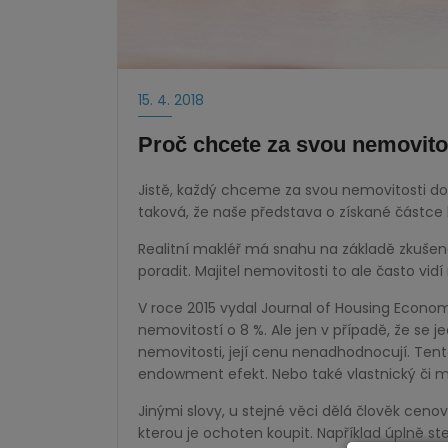
15. 4. 2018
Proč chcete za svou nemovitos
Jistě, každý chceme za svou nemovitosti d
taková, že naše představa o získané částce
Realitní makléř má snahu na základě zkušen
poradit. Majitel nemovitosti to ale často vid
V roce 2015 vydal Journal of Housing Econom
nemovitostí o 8 %. Ale jen v případě, že se je
nemovitosti, její cenu nenadhodnocují. Ten
endowment efekt. Nebo také vlastnický či m
Jinými slovy, u stejné věci dělá člověk ceno
kterou je ochoten koupit. Například úplně st