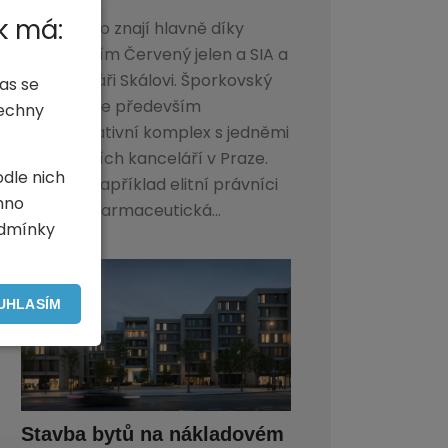
k má:
Pražané ho znají hlavně díky
restauracím Červený jelen a SIA a
také cukráři Skálovi. Šporkovský
as se
palác je ale především
šechny
administrativní komplex s jedněmi
z nejdražších kanceláří v Praze.
odle nich
Sídlí zde například elitní právníci
hno
Dentons, farmaceutická...
odmínky
UHLASÍM
Stavba bytů na nákladovém