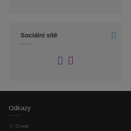
Sociální sítě
Odkazy
O mně