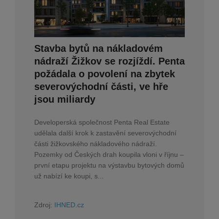
Stavba bytů na nákladovém
nádraží Žižkov se rozjíždí. Penta
požádala o povolení na zbytek
severovýchodní části, ve hře
jsou miliardy
Developerská společnost Penta Real Estate
udělala další krok k zastavění severovýchodní
části žižkovského nákladového nádraží.
Pozemky od Českých drah koupila vloni v říjnu –
první etapu projektu na výstavbu bytových domů
už nabízí ke koupi, s...
Zdroj:
IHNED.cz