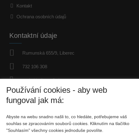
Kontakt
Ochrana osobních údajů
Kontaktní údaje
Rumunská 655/9, Liberec
732 106 308
ondrej.hofman@nisacentrum.cz
Používání cookies - aby web
IČO: 06698778
fungoval jak má:
Fyzická osoba zapsaná v živnostenském rejstříku
Abyste na webu snadno našli to, co hledáte, potřebujeme váš
Sociální sítě
souhlas se zpracováním souborů cookies. Kliknutím na tlačítko
"Souhlasím" všechny cookies jednoduše povolíte.