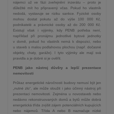
nájemci už ve fázi zveřejnění inzerátu – proto je
důležité mít ho připravený včas. Pokud ho vlastník
nedodá, vystavuje se riziku sankce. Fyzické osoby
mohou dostat pokutu až do výše 100 000 Kč,
podnikatelé a právnické osoby až do 200 000 Kč.
Existují však i výjimky, kdy PENB potřeba není,
například při pronájmu jednotlivé bytové jednotky
v domě, pokud ho vlastník nemá k dispozici, nebo
u staveb s malou podlahovou plochou (např. dočasné
objekty, chaty, garáže). I tyto výjimky ale mají svá
pravidla a je dobré si je ověřit.
PENB jako nástroj důvěry a lepší prezentace
nemovitosti
Průkaz energetické náročnosti budovy nemusí být jen
„nutné zlo“, ale může sloužit i jako účinný nástroj při
prezentaci nemovitosti. Zejména u novostaveb nebo
nedávno rekonstruovaných domů a bytů může dobrá
energetická třída zvýšit zájem potenciálních kupujících
nebo nájemců. Třída A nebo B naznačuje nízké