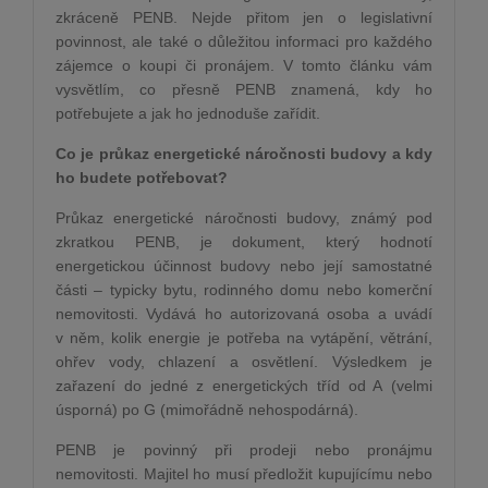
zkráceně PENB. Nejde přitom jen o legislativní
povinnost, ale také o důležitou informaci pro každého
zájemce o koupi či pronájem. V tomto článku vám
vysvětlím, co přesně PENB znamená, kdy ho
potřebujete a jak ho jednoduše zařídit.
Co je průkaz energetické náročnosti budovy a kdy
ho budete potřebovat?
Průkaz energetické náročnosti budovy, známý pod
zkratkou PENB, je dokument, který hodnotí
energetickou účinnost budovy nebo její samostatné
části – typicky bytu, rodinného domu nebo komerční
nemovitosti. Vydává ho autorizovaná osoba a uvádí
v něm, kolik energie je potřeba na vytápění, větrání,
ohřev vody, chlazení a osvětlení. Výsledkem je
zařazení do jedné z energetických tříd od A (velmi
úsporná) po G (mimořádně nehospodárná).
PENB je povinný při prodeji nebo pronájmu
nemovitosti. Majitel ho musí předložit kupujícímu nebo