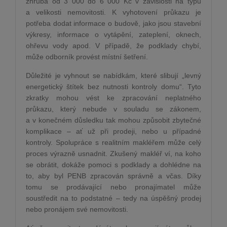
zhruba od 3 000 do 6 000 Kč v závislosti na typu
a velikosti nemovitosti. K vyhotovení průkazu je
potřeba dodat informace o budově, jako jsou stavební
výkresy, informace o vytápění, zateplení, oknech,
ohřevu vody apod. V případě, že podklady chybí,
může odborník provést místní šetření.
Důležité je vyhnout se nabídkám, které slibují „levný
energetický štítek bez nutnosti kontroly domu“. Tyto
zkratky mohou vést ke zpracování neplatného
průkazu, který nebude v souladu se zákonem,
a v konečném důsledku tak mohou způsobit zbytečné
komplikace – ať už při prodeji, nebo u případné
kontroly. Spolupráce s realitním makléřem může celý
proces výrazně usnadnit. Zkušený makléř ví, na koho
se obrátit, dokáže pomoci s podklady a dohlédne na
to, aby byl PENB zpracován správně a včas. Díky
tomu se prodávající nebo pronajímatel může
soustředit na to podstatné – tedy na úspěšný prodej
nebo pronájem své nemovitosti.