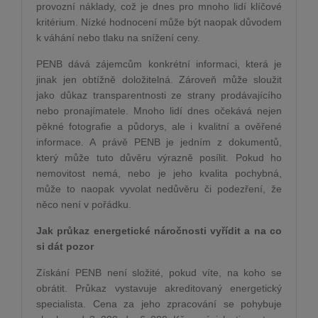
provozní náklady, což je dnes pro mnoho lidí klíčové
kritérium. Nízké hodnocení může být naopak důvodem
k váhání nebo tlaku na snížení ceny.
PENB dává zájemcům konkrétní informaci, která je
jinak jen obtížně doložitelná. Zároveň může sloužit
jako důkaz transparentnosti ze strany prodávajícího
nebo pronajímatele. Mnoho lidí dnes očekává nejen
pěkné fotografie a půdorys, ale i kvalitní a ověřené
informace. A právě PENB je jedním z dokumentů,
který může tuto důvěru výrazně posílit. Pokud ho
nemovitost nemá, nebo je jeho kvalita pochybná,
může to naopak vyvolat nedůvěru či podezření, že
něco není v pořádku.
Jak průkaz energetické náročnosti vyřídit a na co
si dát pozor
Získání PENB není složité, pokud víte, na koho se
obrátit. Průkaz vystavuje akreditovaný energetický
specialista. Cena za jeho zpracování se pohybuje